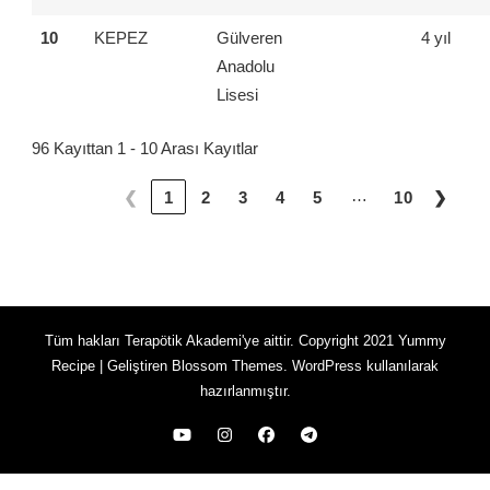
10
KEPEZ
Gülveren
4 yıl
Anadolu
Lisesi
96 Kayıttan 1 - 10 Arası Kayıtlar
…
❮
1
2
3
4
5
10
❯
Tüm hakları Terapötik Akademi'ye aittir. Copyright 2021
Yummy
Recipe | Geliştiren
Blossom Themes
.
WordPress
kullanılarak
hazırlanmıştır.