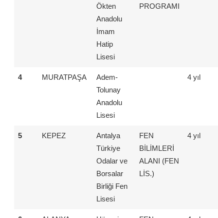
Ökten
PROGRAMI
Anadolu
İmam
Hatip
Lisesi
4
MURATPAŞA
Adem-
4 yıl
Tolunay
Anadolu
Lisesi
5
KEPEZ
Antalya
FEN
4 yıl
Türkiye
BİLİMLERİ
Odalar ve
ALANI (FEN
Borsalar
LİS.)
Birliği Fen
Lisesi