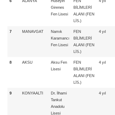
6
ALANYA
Hüseyin
FEN
4 yıl
Girenes
BİLİMLERİ
Fen Lisesi
ALANI (FEN
LİS.)
7
MANAVGAT
Namık
FEN
4 yıl
Karamancı
BİLİMLERİ
Fen Lisesi
ALANI (FEN
LİS.)
8
AKSU
Aksu Fen
FEN
4 yıl
Lisesi
BİLİMLERİ
ALANI (FEN
LİS.)
9
KONYAALTI
Dr. İlhami
4 yıl
Tankut
Anadolu
Lisesi