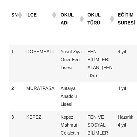
SN
İLÇE
OKUL
OKUL
EĞİTİM
ADI
TÜRÜ
SÜRESİ
1
DÖŞEMEALTI
Yusuf Ziya
FEN
4 yıl
Öner Fen
BİLİMLERİ
Lisesi
ALANI (FEN
LİS.)
2
MURATPAŞA
Antalya
4 yıl
Anadolu
Lisesi
3
KEPEZ
Kepez
FEN VE
Hazırlık 
Mahmut
SOSYAL
4 yıl
Celalettin
BİLİMLER