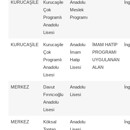
KURUCAŞİLE
Kurucaşile
Anadolu
İng
Çok
Meslek
Programlı
Programı
Anadolu
Lisesi
KURUCAŞİLE
Kurucaşile
Anadolu
İMAM HATİP
İng
Çok
İmam
PROGRAMI
Programlı
Hatip
UYGULANAN
Anadolu
Lisesi
ALAN
Lisesi
MERKEZ
Davut
Anadolu
İng
Fırıncıoğlu
Lisesi
Anadolu
Lisesi
MERKEZ
Köksal
Anadolu
İng
Toptan
Lisesi