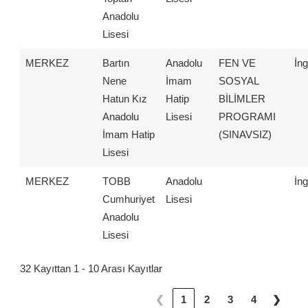
Anadolu
Lisesi
MERKEZ
Bartın
Anadolu
FEN VE
İng
Nene
İmam
SOSYAL
Hatun Kız
Hatip
BİLİMLER
Anadolu
Lisesi
PROGRAMI
İmam Hatip
(SINAVSIZ)
Lisesi
MERKEZ
TOBB
Anadolu
İng
Cumhuriyet
Lisesi
Anadolu
Lisesi
32 Kayıttan 1 - 10 Arası Kayıtlar
❮
1
2
3
4
❯