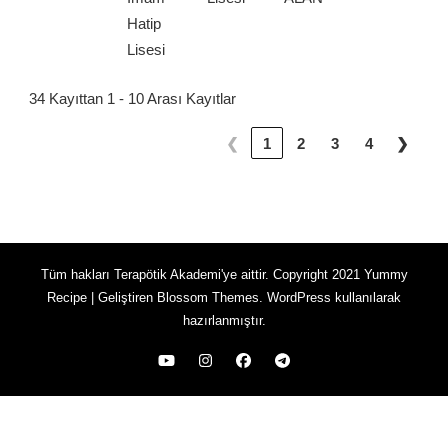
Hatip
Lisesi
34 Kayıttan 1 - 10 Arası Kayıtlar
❮
1
2
3
4
❯
Tüm hakları Terapötik Akademi'ye aittir. Copyright 2021
Yummy
Recipe | Geliştiren
Blossom Themes
.
WordPress
kullanılarak
hazırlanmıştır.