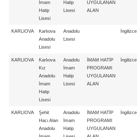
İmam
Hatip
UYGULANAN
Hatip
Lisesi
ALAN
Lisesi
KARLIOVA
Karlıova
Anadolu
İngilizce
Anadolu
Lisesi
Lisesi
KARLIOVA
Karlıova
Anadolu
İMAM HATİP
İngilizce
Kız
İmam
PROGRAMI
Anadolu
Hatip
UYGULANAN
İmam
Lisesi
ALAN
Hatip
Lisesi
KARLIOVA
Şehit
Anadolu
İMAM HATİP
İngilizce
Hacı Alan
İmam
PROGRAMI
Anadolu
Hatip
UYGULANAN
İmam
Lisesi
ALAN