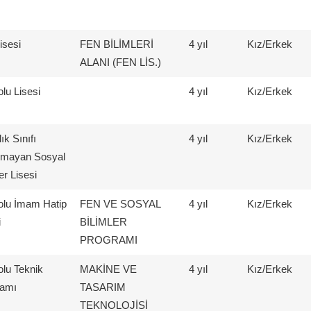
isesi
FEN BİLİMLERİ
4 yıl
Kız/Erkek
ALANI (FEN LİS.)
lu Lisesi
4 yıl
Kız/Erkek
ık Sınıfı
4 yıl
Kız/Erkek
nmayan Sosyal
er Lisesi
lu İmam Hatip
FEN VE SOSYAL
4 yıl
Kız/Erkek
i
BİLİMLER
PROGRAMI
lu Teknik
MAKİNE VE
4 yıl
Kız/Erkek
ramı
TASARIM
TEKNOLOJİSİ