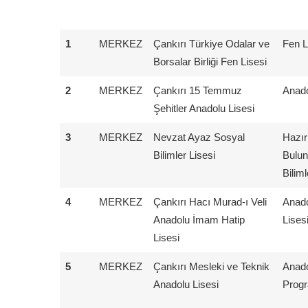
1
MERKEZ
Çankırı Türkiye Odalar ve
Fen L
Borsalar Birliği Fen Lisesi
2
MERKEZ
Çankırı 15 Temmuz
Anado
Şehitler Anadolu Lisesi
3
MERKEZ
Nevzat Ayaz Sosyal
Hazırl
Bilimler Lisesi
Bulu
Biliml
4
MERKEZ
Çankırı Hacı Murad-ı Veli
Anado
Anadolu İmam Hatip
Lises
Lisesi
5
MERKEZ
Çankırı Mesleki ve Teknik
Anado
Anadolu Lisesi
Prog