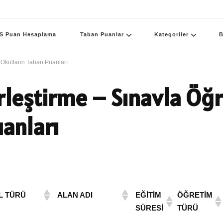
S Puan Hesaplama
Taban Puanlar
Kategoriler
B
 Okulların Taban Puanları
rleştirme – Sınavla Öğr
anları
L TÜRÜ
ALAN ADI
EĞİTİM
ÖĞRETİM
SÜRESİ
TÜRÜ