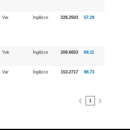
Var
İngilizce
228.2503
57.29
Yok
İngilizce
208.6653
69.11
Var
İngilizce
153.2717
98.73
❮
1
❯