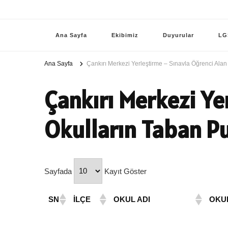
Ana Sayfa
Ekibimiz
Duyurular
LG
Ana Sayfa
Çankırı Merkezi Yerleştirme – Sınavla Öğrenci Alan
Çankırı Merkezi Ye
Okulların Taban Pu
Sayfada
Kayıt Göster
SN
İLÇE
OKUL ADI
OKU