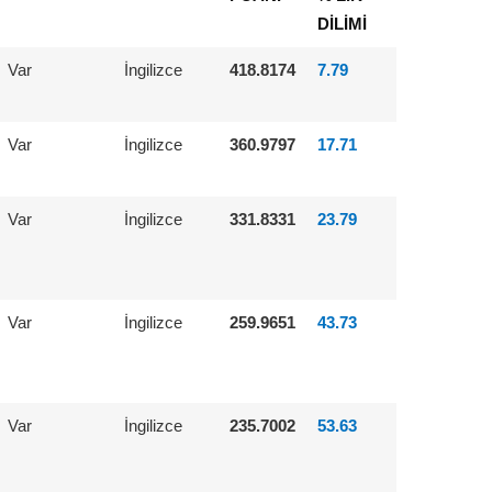
DİLİMİ
Var
İngilizce
418.8174
7.79
Var
İngilizce
360.9797
17.71
Var
İngilizce
331.8331
23.79
Var
İngilizce
259.9651
43.73
Var
İngilizce
235.7002
53.63