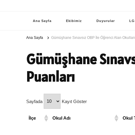
Ana Sayfa
Ekibimiz
Duyurular
LG
Ana Sayfa
Gümüşhane Sınavsız OBP İle Öğrenci Alan Okullar
Gümüşhane Sınavsı
Puanları
Sayfada
Kayıt Göster
İlçe
Okul Adı
Okul 