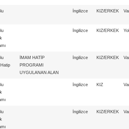
lu
İngilizce
KIZ/ERKEK
Va
lu
İngilizce
KIZ/ERKEK
Yo
k
amı
lu
İMAM HATİP
İngilizce
KIZ/ERKEK
Va
Hatip
PROGRAMI
UYGULANAN ALAN
lu
İngilizce
KIZ
Va
k
amı
lu
İngilizce
KIZ/ERKEK
Va
k
amı