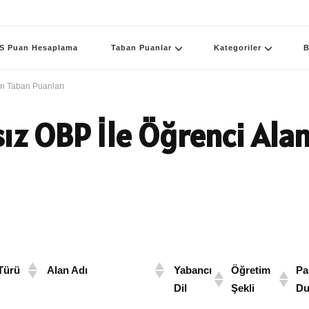
S Puan Hesaplama
Taban Puanlar
Kategoriler
B
ın Taban Puanları
z OBP İle Öğrenci Alan
Türü
Alan Adı
Yabancı
Öğretim
Pa
Dil
Şekli
Du