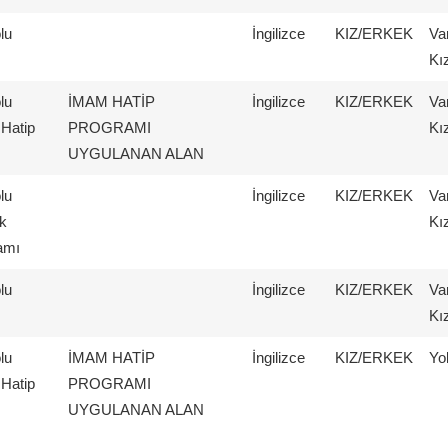
lu
İngilizce
KIZ/ERKEK
Va
Kı
lu
İMAM HATİP
İngilizce
KIZ/ERKEK
Va
Hatip
PROGRAMI
Kı
UYGULANAN ALAN
lu
İngilizce
KIZ/ERKEK
Va
k
Kı
amı
lu
İngilizce
KIZ/ERKEK
Va
Kı
lu
İMAM HATİP
İngilizce
KIZ/ERKEK
Yo
Hatip
PROGRAMI
UYGULANAN ALAN