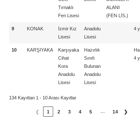
Tırnaklı
ALANI
Fen Lisesi
(FEN LİS.)
9
KONAK
İzmir Kız
Anadolu
4 y
Lisesi
Lisesi
10
KARŞIYAKA
Karşıyaka
Hazırlık
Haz
Cihat
Sınıfı
4 y
Kora
Bulunan
Anadolu
Anadolu
Lisesi
Lisesi
134 Kayıttan 1 - 10 Arası Kayıtlar
…
❮
1
2
3
4
5
14
❯