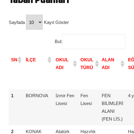
Sayfada
Kayıt Göster
Bul:
SN
İLÇE
OKUL
OKUL
ALAN
EĞ
ADI
TÜRÜ
ADI
SÜ
1
BORNOVA
İzmir Fen
Fen
FEN
4 y
Lisesi
Lisesi
BİLİMLERİ
ALANI
(FEN LİS.)
2
KONAK
Atatürk
Hazırlık
Haz