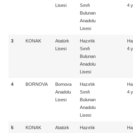
Lisesi
Sınıfı
4 y
Bulunan
Anadolu
Lisesi
3
KONAK
Atatürk
Hazırlık
Haz
Lisesi
Sınıfı
4 y
Bulunan
Anadolu
Lisesi
4
BORNOVA
Bornova
Hazırlık
Haz
Anadolu
Sınıfı
4 y
Lisesi
Bulunan
Anadolu
Lisesi
5
KONAK
Atatürk
Hazırlık
Haz