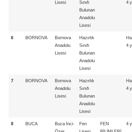
Lisesi
Sınıfı
4 y
Bulunan
Anadolu
Lisesi
6
BORNOVA
Bornova
Hazırlık
Haz
Anadolu
Sınıfı
4 y
Lisesi
Bulunan
Anadolu
Lisesi
7
BORNOVA
Bornova
Hazırlık
Haz
Anadolu
Sınıfı
4 y
Lisesi
Bulunan
Anadolu
Lisesi
8
BUCA
Buca İnci-
Fen
FEN
4 y
Özer
Lisesi
BİLİMLERİ