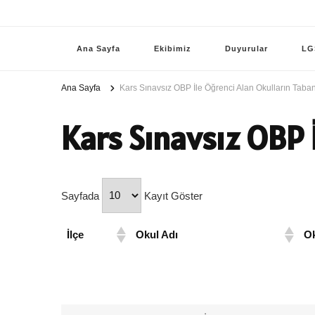
Ana Sayfa
Ekibimiz
Duyurular
LG
Ana Sayfa
Kars Sınavsız OBP İle Öğrenci Alan Okulların Taba
Kars Sınavsız OBP 
Sayfada
Kayıt Göster
İlçe
Okul Adı
Ok