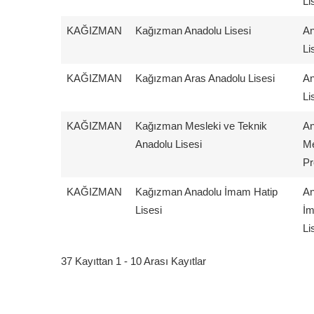
Li
KAĞIZMAN
Kağızman Anadolu Lisesi
An
Li
KAĞIZMAN
Kağızman Aras Anadolu Lisesi
An
Li
KAĞIZMAN
Kağızman Mesleki ve Teknik
An
Anadolu Lisesi
Me
Pr
KAĞIZMAN
Kağızman Anadolu İmam Hatip
An
Lisesi
İm
Li
37 Kayıttan 1 - 10 Arası Kayıtlar