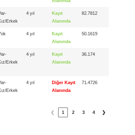
Alanında
Var-
4 yıl
Kayıt
82.7812
Kız/Erkek
Alanında
Yok
4 yıl
Kayıt
50.1619
Alanında
Var-
4 yıl
Kayıt
36.174
Kız/Erkek
Alanında
Var-
4 yıl
Diğer Kayıt
71.4726
Kız/Erkek
Alanında
❮
1
2
3
4
❯