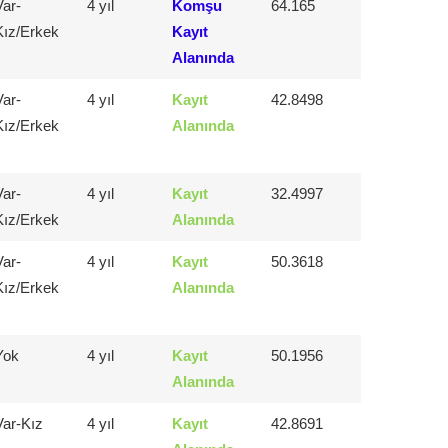
Var-
4 yıl
Komşu
64.165
Kız/Erkek
Kayıt
Alanında
Var-
4 yıl
Kayıt
42.8498
Kız/Erkek
Alanında
Var-
4 yıl
Kayıt
32.4997
Kız/Erkek
Alanında
Var-
4 yıl
Kayıt
50.3618
Kız/Erkek
Alanında
Yok
4 yıl
Kayıt
50.1956
Alanında
Var-Kız
4 yıl
Kayıt
42.8691