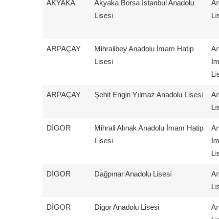
AKYAKA
Akyaka Borsa İstanbul Anadolu
An
Lisesi
Li
ARPAÇAY
Mihralibey Anadolu İmam Hatip
An
Lisesi
İm
Li
ARPAÇAY
Şehit Engin Yılmaz Anadolu Lisesi
An
Li
DİGOR
Mihrali Alınak Anadolu İmam Hatip
An
Lisesi
İm
Li
DİGOR
Dağpınar Anadolu Lisesi
An
Li
DİGOR
Digor Anadolu Lisesi
An