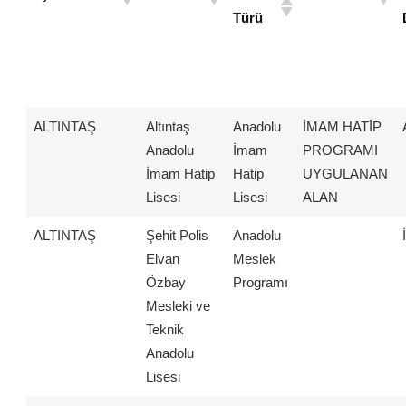
Türü
ALTINTAŞ
Altıntaş
Anadolu
İMAM HATİP
Anadolu
İmam
PROGRAMI
İmam Hatip
Hatip
UYGULANAN
Lisesi
Lisesi
ALAN
ALTINTAŞ
Şehit Polis
Anadolu
Elvan
Meslek
Özbay
Programı
Mesleki ve
Teknik
Anadolu
Lisesi