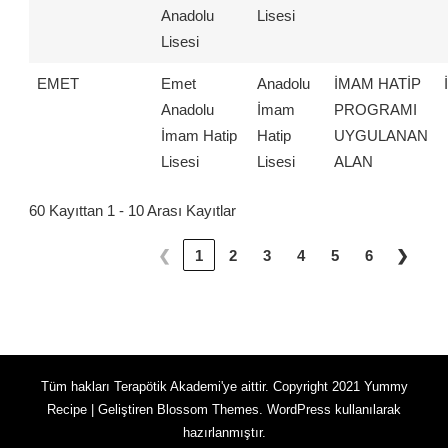
Anadolu
Lisesi
Lisesi
EMET
Emet
Anadolu
İMAM HATİP
Anadolu
İmam
PROGRAMI
İmam Hatip
Hatip
UYGULANAN
Lisesi
Lisesi
ALAN
60 Kayıttan 1 - 10 Arası Kayıtlar
❮
1
2
3
4
5
6
❯
Tüm hakları Terapötik Akademi'ye aittir. Copyright 2021
Yummy
Recipe | Geliştiren
Blossom Themes
.
WordPress
kullanılarak
hazırlanmıştır.