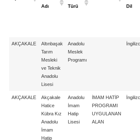
Adı
Türü
Dil
AKÇAKALE
Altınbaşak
Anadolu
İngiliz
Tarım
Meslek
Mesleki
Programı
ve Teknik
Anadolu
Lisesi
AKÇAKALE
Akçakale
Anadolu
İMAM HATİP
İngiliz
Hatice
İmam
PROGRAMI
Kübra Kız
Hatip
UYGULANAN
Anadolu
Lisesi
ALAN
İmam
Hatip