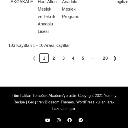
AKÇAKALE
Hadi Altun
Anadolu
İngiliz
Mesleki
Meslek
ve Teknik
Programı
Anadolu
Lisesi
193 Kayıttan 1 - 10 Arası Kayıtlar
…
❮
1
2
3
4
5
20
❯
Tüm hakları Terapötik Akademi'ye aittir. Copyright 2021
Yummy
Recipe | Geliştiren
Blossom Themes
.
WordPress
kullanılarak
hazırlanmıştır.