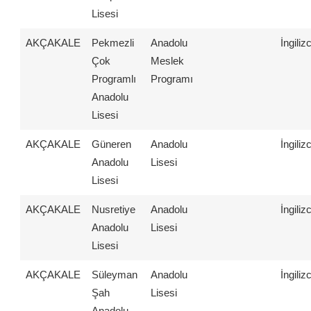
Lisesi
AKÇAKALE
Pekmezli
Anadolu
İngiliz
Çok
Meslek
Programlı
Programı
Anadolu
Lisesi
AKÇAKALE
Güneren
Anadolu
İngiliz
Anadolu
Lisesi
Lisesi
AKÇAKALE
Nusretiye
Anadolu
İngiliz
Anadolu
Lisesi
Lisesi
AKÇAKALE
Süleyman
Anadolu
İngiliz
Şah
Lisesi
Anadolu