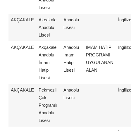
Lisesi
AKÇAKALE
Akçakale
Anadolu
İngiliz
Anadolu
Lisesi
Lisesi
AKÇAKALE
Akçakale
Anadolu
İMAM HATİP
İngiliz
Anadolu
İmam
PROGRAMI
İmam
Hatip
UYGULANAN
Hatip
Lisesi
ALAN
Lisesi
AKÇAKALE
Pekmezli
Anadolu
İngiliz
Çok
Lisesi
Programlı
Anadolu
Lisesi