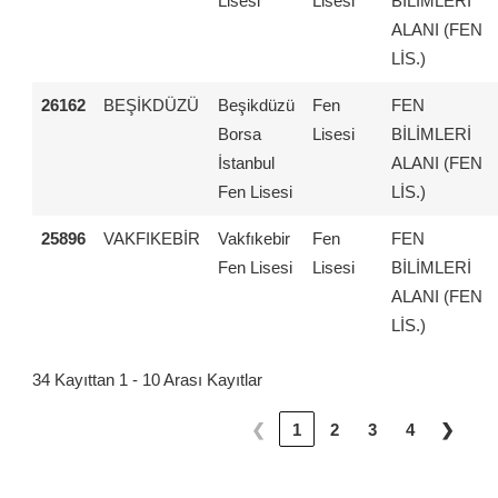
Lisesi
Lisesi
BİLİMLERİ
ALANI (FEN
LİS.)
26162
BEŞİKDÜZÜ
Beşikdüzü
Fen
FEN
Borsa
Lisesi
BİLİMLERİ
İstanbul
ALANI (FEN
Fen Lisesi
LİS.)
25896
VAKFIKEBİR
Vakfıkebir
Fen
FEN
Fen Lisesi
Lisesi
BİLİMLERİ
ALANI (FEN
LİS.)
34 Kayıttan 1 - 10 Arası Kayıtlar
❮
1
2
3
4
❯