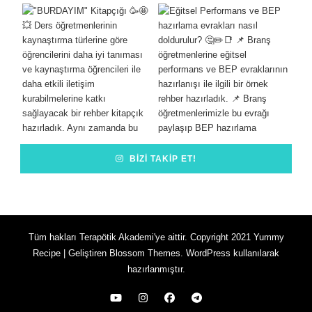
BIZI TAKIP ET!
Tüm hakları Terapötik Akademi'ye aittir. Copyright 2021
Yummy
Recipe | Geliştiren
Blossom Themes
.
WordPress
kullanılarak
hazırlanmıştır.