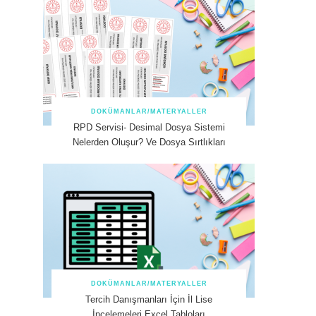
DOKÜMANLAR/MATERYALLER
RPD Servisi- Desimal Dosya Sistemi
Nelerden Oluşur? Ve Dosya Sırtlıkları
DOKÜMANLAR/MATERYALLER
Tercih Danışmanları İçin İl Lise
İncelemeleri Excel Tabloları