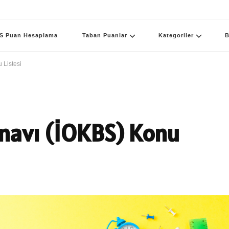
S Puan Hesaplama
Taban Puanlar
Kategoriler
B
 Listesi
Sınavı (İOKBS) Konu