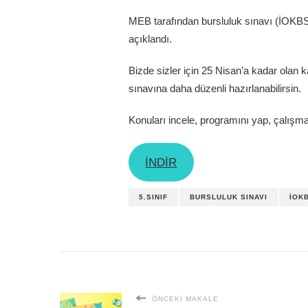
MEB tarafından bursluluk sınavı (İOKB
açıklandı.
Bizde sizler için 25 Nisan’a kadar olan k
sınavına daha düzenli hazırlanabilirsin.
Konuları incele, programını yap, çalışm
İNDİR
5.SINIF
BURSLULUK SINAVI
İOK
ÖNCEKI MAKALE