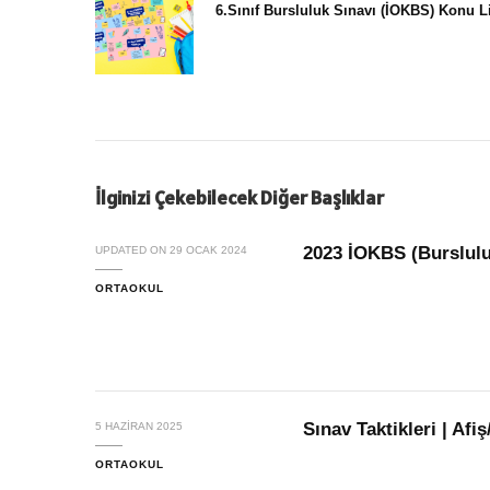
6.Sınıf Bursluluk Sınavı (İOKBS) Konu Li
İlginizi Çekebilecek Diğer Başlıklar
2023 İOKBS (Burslulu
UPDATED ON
29 OCAK 2024
ORTAOKUL
Sınav Taktikleri | Afi
5 HAZIRAN 2025
ORTAOKUL