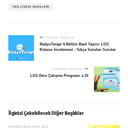
FEN LISESI DERSLERI
ÖNCEKI MAKALE
RadyoTerapi 4.Bölüm Bant Yayını: LGS
Kılavuz İncelemesi - Sıkça Sorulan Sorular
SONRAKI MAKALE
LGS Ders Çalışma Programı v.10
İlginizi Çekebilecek Diğer Başlıklar
UPDATED ON
29 OCAK 2024