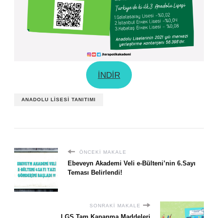
İNDİR
ANADOLU LISESI TANITIMI
ÖNCEKI MAKALE
Ebeveyn Akademi Veli e-Bülteni’nin 6.Sayı
Teması Belirlendi!
SONRAKI MAKALE
LGS Tam Kapanma Maddeleri