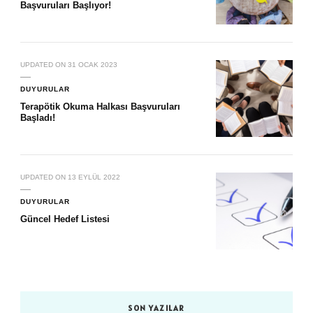
Başvuruları Başlıyor!
UPDATED ON
31 OCAK 2023
DUYURULAR
Terapötik Okuma Halkası Başvuruları
Başladı!
UPDATED ON
13 EYLÜL 2022
DUYURULAR
Güncel Hedef Listesi
SON YAZILAR