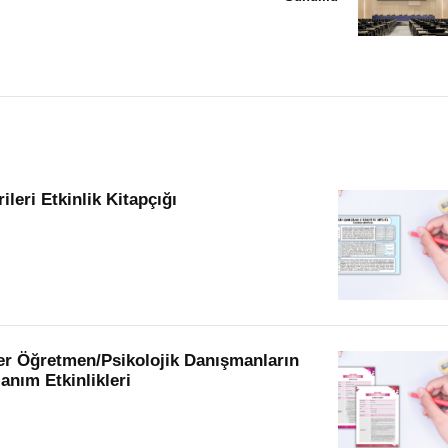
eri Etkinlik Kitapçığı
ber Öğretmen/Psikolojik Danışmanların
anım Etkinlikleri