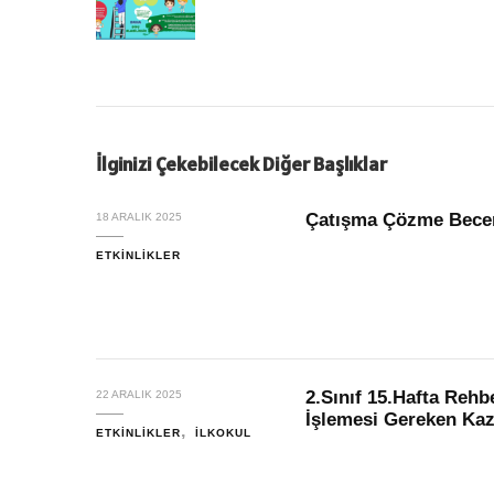
İlginizi Çekebilecek Diğer Başlıklar
Çatışma Çözme Beceril
18 ARALIK 2025
ETKINLIKLER
2.Sınıf 15.Hafta Reh
22 ARALIK 2025
İşlemesi Gereken Kaz
ETKINLIKLER
İLKOKUL