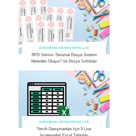
DOKÜMANLAR/MATERYALLER
RPD Servisi- Desimal Dosya Sistemi
Nelerden Oluşur? Ve Dosya Sırtlıkları
DOKÜMANLAR/MATERYALLER
Tercih Danışmanları İçin İl Lise
İncelemeleri Excel Tabloları