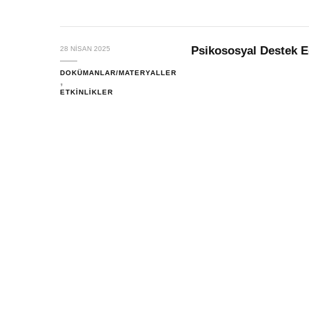
Psikososyal Destek E
28 NISAN 2025
DOKÜMANLAR/MATERYALLER
ETKINLIKLER