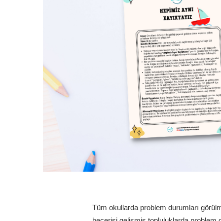
Tüm okullarda problem durumları görül
becerisi gelişmiş topluluklarda problem 