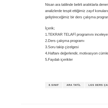
Nisan ara tatilinde belirli aralıklarla
analizlerde tespit ettiğimiz zayıf konula
geliştireceğimiz bir ders çalışma progra
İçerik;
1.TEKRAR TELAFİ programını inceleye
2.Ders çalışma programı
3.Soru takip çizelgesi
4.Haftanı değerlendir, motivasyon cümles
5.Faydalı içerikler
8.SINIF
ARA TATIL
LGS DERS ÇA