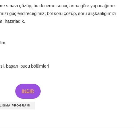
 deneme sınavı çözüp, bu deneme sonuçlarına göre yapacağımız
rımızı güçlendireceğimiz; bol soru çözüp, soru alışkanlığımızı
mı hazırladık.
lim
i, başarı ipucu bölümleri
İNDİR
LIŞMA PROGRAMI