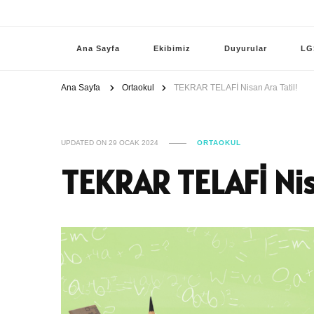
Ana Sayfa
Ekibimiz
Duyurular
LG
Ana Sayfa
Ortaokul
TEKRAR TELAFİ Nisan Ara Tatil!
UPDATED ON
29 OCAK 2024
ORTAOKUL
TEKRAR TELAFİ Nisa