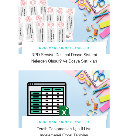
DOKÜMANLAR/MATERYALLER
RPD Servisi- Desimal Dosya Sistemi
Nelerden Oluşur? Ve Dosya Sırtlıkları
DOKÜMANLAR/MATERYALLER
Tercih Danışmanları İçin İl Lise
İncelemeleri Excel Tabloları