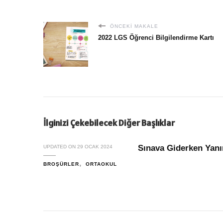
ÖNCEKI MAKALE
2022 LGS Öğrenci Bilgilendirme Kartı
İlginizi Çekebilecek Diğer Başlıklar
Sınava Giderken Yanı
UPDATED ON
29 OCAK 2024
BROŞÜRLER
ORTAOKUL