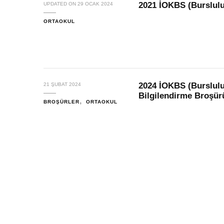
2021 İOKBS (Burslulu
UPDATED ON
29 OCAK 2024
ORTAOKUL
2024 İOKBS (Burslulu
21 ŞUBAT 2024
Bilgilendirme Broşür
BROŞÜRLER
ORTAOKUL