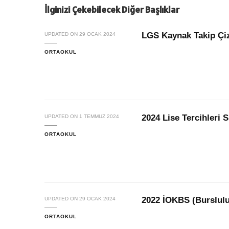
İlginizi Çekebilecek Diğer Başlıklar
LGS Kaynak Takip Çiz
UPDATED ON
29 OCAK 2024
ORTAOKUL
2024 Lise Tercihleri 
UPDATED ON
1 TEMMUZ 2024
ORTAOKUL
2022 İOKBS (Burslulu
UPDATED ON
29 OCAK 2024
ORTAOKUL