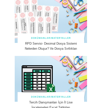
DOKÜMANLAR/MATERYALLER
RPD Servisi- Desimal Dosya Sistemi
Nelerden Oluşur? Ve Dosya Sırtlıkları
DOKÜMANLAR/MATERYALLER
Tercih Danışmanları İçin İl Lise
İncelemeleri Excel Tabloları