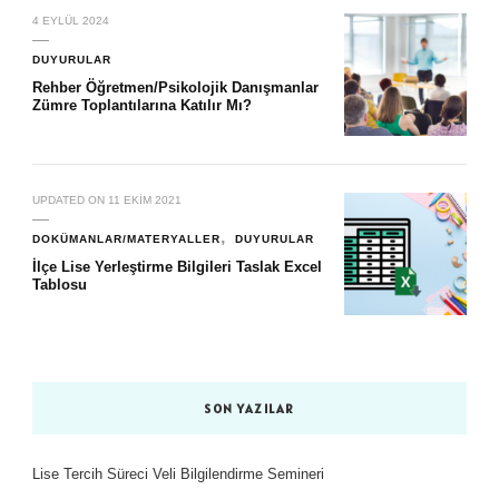
4 EYLÜL 2024
DUYURULAR
Rehber Öğretmen/Psikolojik Danışmanlar
Zümre Toplantılarına Katılır Mı?
UPDATED ON
11 EKIM 2021
DOKÜMANLAR/MATERYALLER
DUYURULAR
İlçe Lise Yerleştirme Bilgileri Taslak Excel
Tablosu
SON YAZILAR
Lise Tercih Süreci Veli Bilgilendirme Semineri