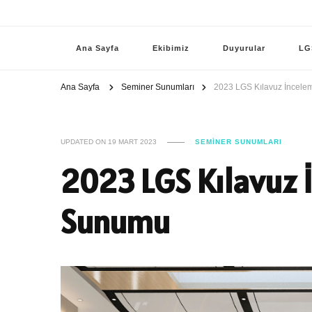
Ana Sayfa
Ekibimiz
Duyurular
LG
Ana Sayfa
Seminer Sunumları
2023 LGS Kılavuz İncel
UPDATED ON
19 MART 2023
SEMINER SUNUMLARI
2023 LGS Kılavuz 
Sunumu