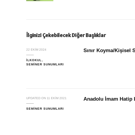
İlginizi Çekebilecek Diğer Başlıklar
Sınır Koyma/Kişisel 
22 EKIM 2024
İLKOKUL
SEMINER SUNUMLARI
Anadolu İmam Hatip 
UPDATED ON
11 EKIM 2021
SEMINER SUNUMLARI