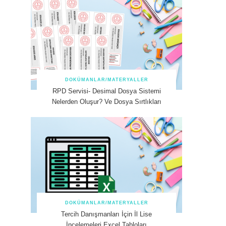
DOKÜMANLAR/MATERYALLER
RPD Servisi- Desimal Dosya Sistemi
Nelerden Oluşur? Ve Dosya Sırtlıkları
DOKÜMANLAR/MATERYALLER
Tercih Danışmanları İçin İl Lise
İncelemeleri Excel Tabloları