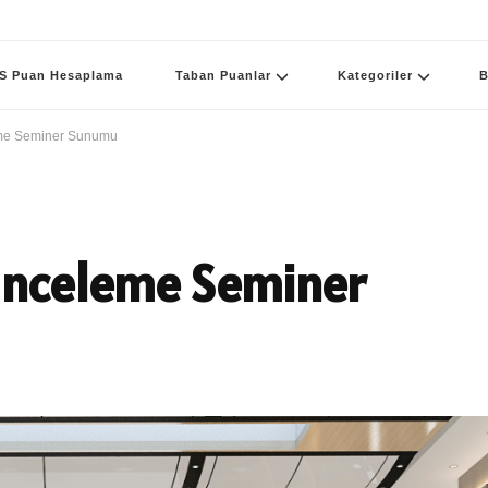
S Puan Hesaplama
Taban Puanlar
Kategoriler
B
eme Seminer Sunumu
İnceleme Seminer