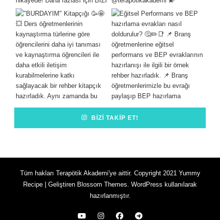
BIZI TAKIP ET!
Tüm hakları Terapötik Akademi'ye aittir. Copyright 2021
Yummy
Recipe | Geliştiren
Blossom Themes
.
WordPress
kullanılarak
hazırlanmıştır.