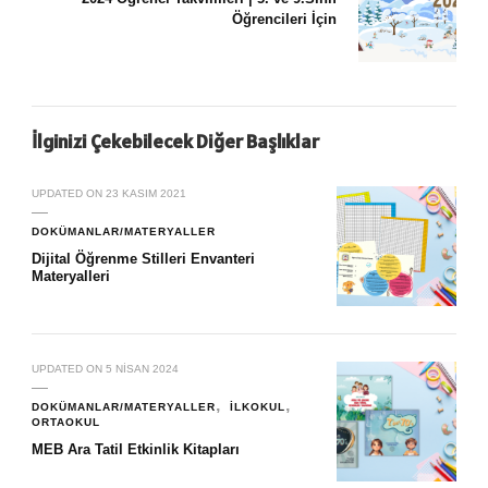
Öğrencileri İçin
İlginizi Çekebilecek Diğer Başlıklar
UPDATED ON
23 KASIM 2021
DOKÜMANLAR/MATERYALLER
Dijital Öğrenme Stilleri Envanteri
Materyalleri
UPDATED ON
5 NISAN 2024
DOKÜMANLAR/MATERYALLER
İLKOKUL
ORTAOKUL
MEB Ara Tatil Etkinlik Kitapları