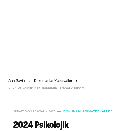
Ana Sayfa
Dokümanlar/Materyaller
2024 Psikolojik Danışmanların Terapötik Takvimi
UPDATED ON
27 ARALIK 2023
DOKÜMANLAR/MATERYALLER
2024 Psikolojik