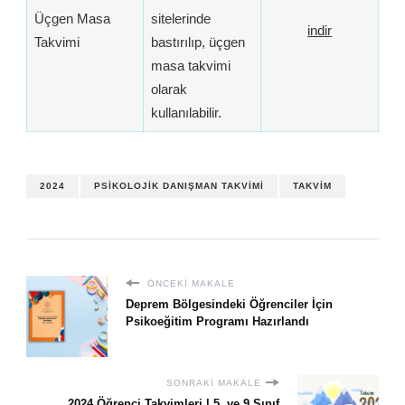
Üçgen Masa
sitelerinde
indir
Takvimi
bastırılıp, üçgen
masa takvimi
olarak
kullanılabilir.
2024
PSIKOLOJIK DANIŞMAN TAKVIMI
TAKVIM
ÖNCEKI MAKALE
Deprem Bölgesindeki Öğrenciler İçin
Psikoeğitim Programı Hazırlandı
SONRAKI MAKALE
2024 Öğrenci Takvimleri | 5. ve 9.Sınıf