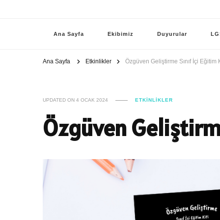
Ana Sayfa
Ekibimiz
Duyurular
LG
Ana Sayfa
Etkinlikler
Özgüven Geliştirme Sınıf İçi Eğitim K
UPDATED ON
4 OCAK 2024
ETKINLIKLER
Özgüven Geliştirme 