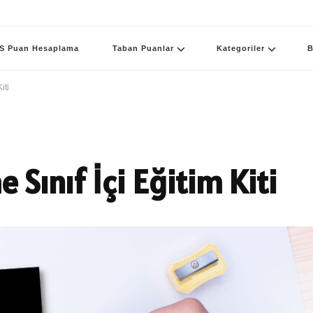
S Puan Hesaplama
Taban Puanlar
Kategoriler
B
iti
Sınıf İçi Eğitim Kiti