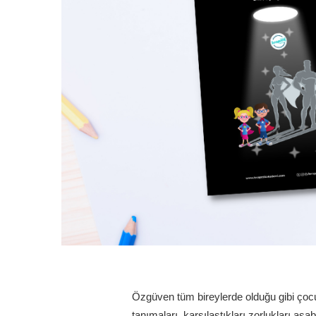
Özgüven tüm bireylerde olduğu gibi çocu
tanımaları, karşılaştıkları zorlukları aşab