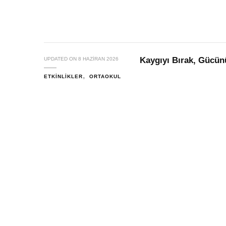
Kaygıyı Bırak, Gücünü
UPDATED ON
8 HAZIRAN 2026
ETKINLIKLER
ORTAOKUL