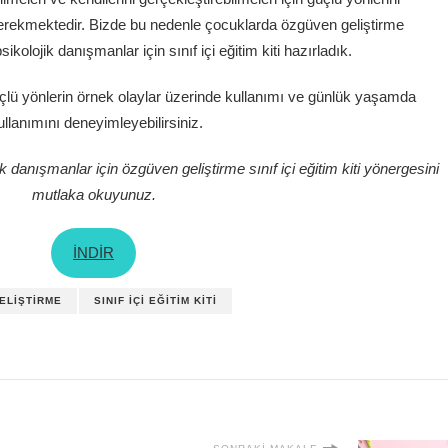
 gerekmektedir. Bizde bu nedenle çocuklarda özgüven geliştirme
lojik danışmanlar için sınıf içi eğitim kiti hazırladık.
güçlü yönlerin örnek olaylar üzerinde kullanımı ve günlük yaşamda
ullanımını deneyimleyebilirsiniz.
 danışmanlar için özgüven geliştirme sınıf içi eğitim kiti yönergesini
mutlaka okuyunuz.
İNDİR
ELIŞTIRME
SINIF İÇI EĞITIM KITI