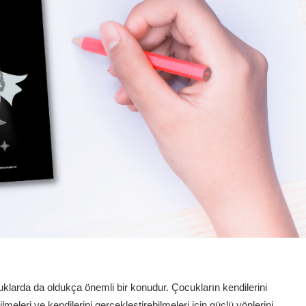
klarda da oldukça önemli bir konudur. Çocukların kendilerini
ilmeleri ve kendilerini gerçekleştirebilmeleri için güçlü yönlerini