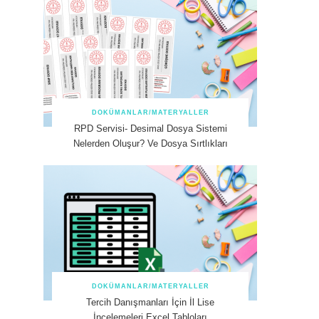
DOKÜMANLAR/MATERYALLER
RPD Servisi- Desimal Dosya Sistemi
Nelerden Oluşur? Ve Dosya Sırtlıkları
DOKÜMANLAR/MATERYALLER
Tercih Danışmanları İçin İl Lise
İncelemeleri Excel Tabloları