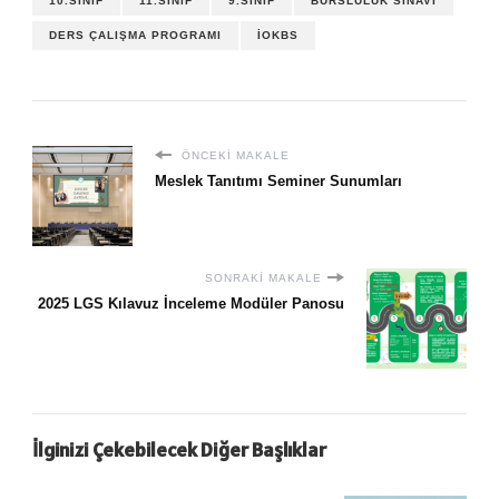
10.SINIF
11.SINIF
9.SINIF
BURSLULUK SINAVI
DERS ÇALIŞMA PROGRAMI
İOKBS
ÖNCEKI MAKALE
Meslek Tanıtımı Seminer Sunumları
SONRAKI MAKALE
2025 LGS Kılavuz İnceleme Modüler Panosu
İlginizi Çekebilecek Diğer Başlıklar