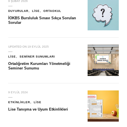
9 ŞUBAT 2026
DUYURULAR
LISE
ORTAOKUL
İOKBS Bursluluk Sınavı Sıkça Sorulan
Sorular
UPDATED ON
19 EYLÜL 2025
LISE
SEMINER SUNUMLARI
Ortaöğretim Kurumları Yönetmeliği
Seminer Sunumu
9 EYLÜL 2024
ETKINLIKLER
LISE
Lise Tanışma ve Uyum Etkinlikleri