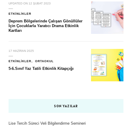
UPDATED ON
12 ŞUBAT 2023
ETKINLIKLER
Deprem Bölgelerinde Çalışan Gönüllüler
İçin Çocuklarla Yaratıcı Drama Etkinlik
Kartları
17 HAZIRAN 2025
ETKINLIKLER
ORTAOKUL
5-6.Sınıf Yaz Tatili Etkinlik Kitapçığı
SON YAZILAR
Lise Tercih Süreci Veli Bilgilendirme Semineri