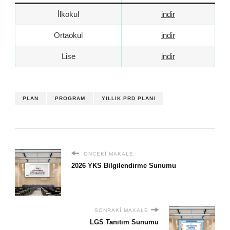
İlkokul
indir
Ortaokul
indir
Lise
indir
PLAN
PROGRAM
YILLIK PRD PLANI
ÖNCEKI MAKALE
2026 YKS Bilgilendirme Sunumu
SONRAKI MAKALE
LGS Tanıtım Sunumu