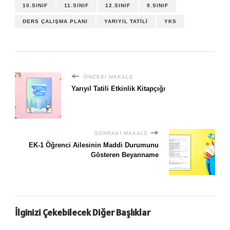
10.SINIF
11.SINIF
12.SINIF
9.SINIF
DERS ÇALIŞMA PLANI
YARIYIL TATILI
YKS
ÖNCEKI MAKALE
Yarıyıl Tatili Etkinlik Kitapçığı
SONRAKI MAKALE
EK-1 Öğrenci Ailesinin Maddi Durumunu
Gösteren Beyanname
İlginizi Çekebilecek Diğer Başlıklar