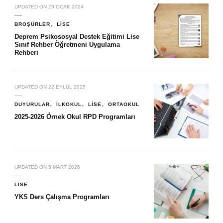
UPDATED ON
29 OCAK 2024
BROŞÜRLER
LISE
Deprem Psikososyal Destek Eğitimi Lise
Sınıf Rehber Öğretmeni Uygulama
Rehberi
UPDATED ON
22 EYLÜL 2025
DUYURULAR
İLKOKUL
LISE
ORTAOKUL
2025-2026 Örnek Okul RPD Programları
UPDATED ON
5 MART 2026
LISE
YKS Ders Çalışma Programları