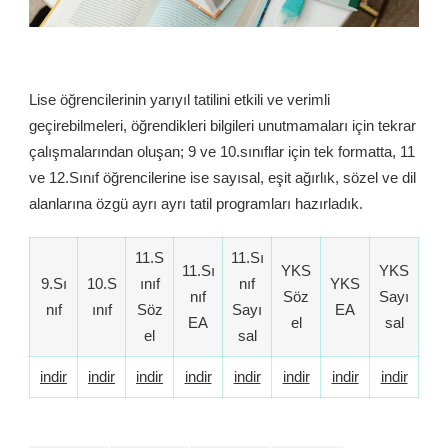
Lise öğrencilerinin yarıyıl tatilini etkili ve verimli
geçirebilmeleri, öğrendikleri bilgileri unutmamaları için tekrar
çalışmalarından oluşan; 9 ve 10.sınıflar için tek formatta, 11
ve 12.Sınıf öğrencilerine ise sayısal, eşit ağırlık, sözel ve dil
alanlarına özgü ayrı ayrı tatil programları hazırladık.
11.S
11.Sı
11.Sı
YKS
YKS
9.Sı
10.S
ınıf
nıf
YKS
nıf
Söz
Sayı
nıf
ınıf
Söz
Sayı
EA
EA
el
sal
el
sal
indir
indir
indir
indir
indir
indir
indir
indir