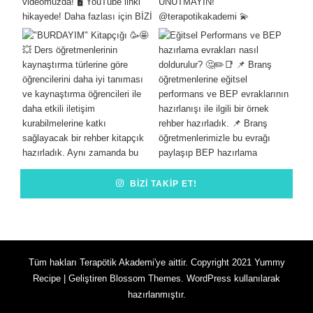
BIZI TAKIP ET!
Tüm hakları Terapötik Akademi'ye aittir. Copyright 2021
Yummy
Recipe | Geliştiren
Blossom Themes
.
WordPress
kullanılarak
hazırlanmıştır.