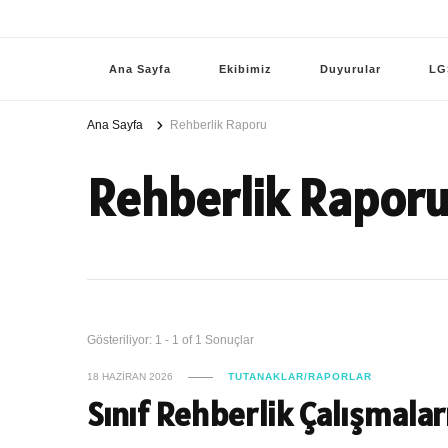
Ana Sayfa
Ekibimiz
Duyurular
LG
Ana Sayfa
Rehberlik Raporu
Rehberlik Rapor
Gösteriliyor: 1 - 1 of 1 Sonuçlar
18 HAZIRAN 2026
TUTANAKLAR/RAPORLAR
Sınıf Rehberlik Çalışmala