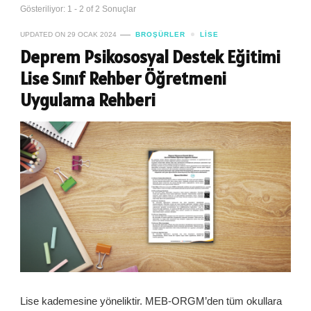
Gösteriliyor: 1 - 2 of 2 Sonuçlar
UPDATED ON
29 OCAK 2024
BROŞÜRLER
LISE
Deprem Psikososyal Destek Eğitimi
Lise Sınıf Rehber Öğretmeni
Uygulama Rehberi
Lise kademesine yöneliktir. MEB-ORGM’den tüm okullara