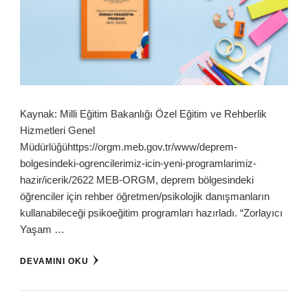
Kaynak: Milli Eğitim Bakanlığı Özel Eğitim ve Rehberlik
Hizmetleri Genel
Müdürlüğühttps://orgm.meb.gov.tr/www/deprem-
bolgesindeki-ogrencilerimiz-icin-yeni-programlarimiz-
hazir/icerik/2622 MEB-ORGM, deprem bölgesindeki
öğrenciler için rehber öğretmen/psikolojik danışmanların
kullanabileceği psikoeğitim programları hazırladı. “Zorlayıcı
Yaşam …
DEVAMINI OKU