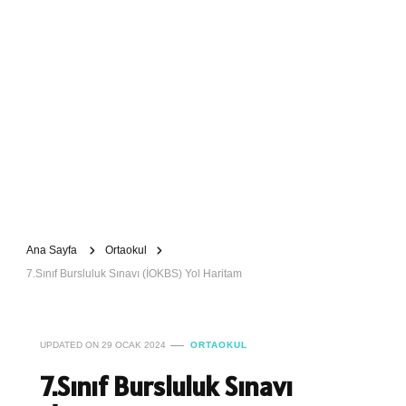
Ana Sayfa
Ortaokul
7.Sınıf Bursluluk Sınavı (İOKBS) Yol Haritam
UPDATED ON
29 OCAK 2024
ORTAOKUL
7.Sınıf Bursluluk Sınavı