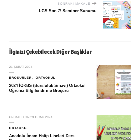
SONRAKI MAKALE
LGS Son 7! Seminer Sunumu
İlginizi Çekebilecek Diğer Başlıklar
21 ŞUBAT 2024
BROŞÜRLER
ORTAOKUL
2024 İOKBS (Bursluluk Sınavı) Ortaokul
Öğrenci Bilgilendirme Broşürü
UPDATED ON
29 OCAK 2024
ORTAOKUL
Anadolu İmam Hatip Liseleri Ders