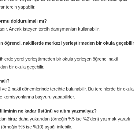
r tercih yapabilir.
formu doldurulmalı mı?
ır. Ancak isteyen tercih danışmanları kullanabilir.
n öğrenci, nakillerde merkezi yerleştirmeden bir okula geçebilir
cihlerde yerel yerleştirmeden bir okula yerleşen öğrenci nakil
an bir okula geçebilir.
malı?
l ve 2.nakil dönemlerinde tercihte bulunabilir. Bu tercihlerde bir okula
lçe komisyonlarına başvuru yapabilirler.
iliminin ne kadar üstünü ve altını yazmalıyız?
sından biraz daha yukarıdan (örneğin %5 ise %2’den) yazmak yararlı
r (örneğin %5 ise %10) aşağı inilebilir.