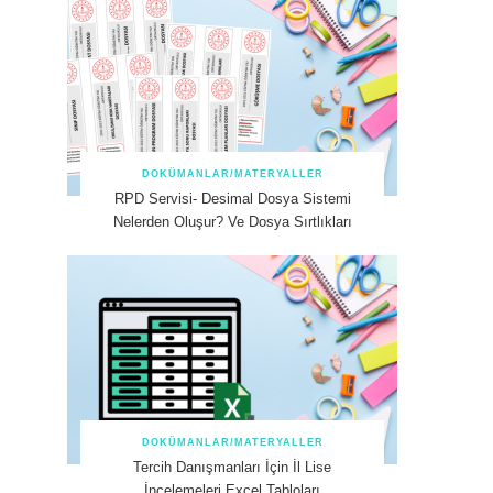
DOKÜMANLAR/MATERYALLER
RPD Servisi- Desimal Dosya Sistemi
Nelerden Oluşur? Ve Dosya Sırtlıkları
DOKÜMANLAR/MATERYALLER
Tercih Danışmanları İçin İl Lise
İncelemeleri Excel Tabloları