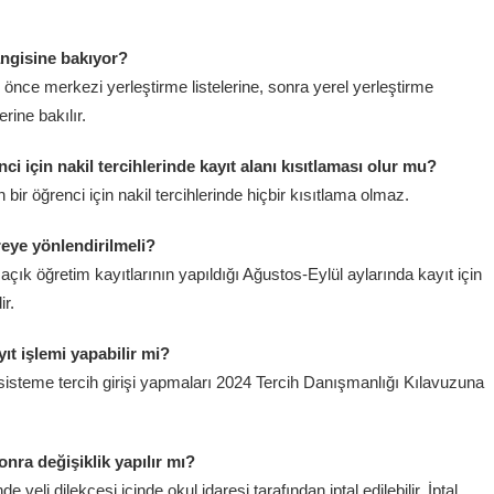
angisine bakıyor?
lk önce merkezi yerleştirme listelerine, sonra yerel yerleştirme
erine bakılır.
nci için nakil tercihlerinde kayıt alanı kısıtlaması olur mu?
n bir öğrenci için nakil tercihlerinde hiçbir kısıtlama olmaz.
eye yönlendirilmeli?
çık öğretim kayıtlarının yapıldığı Ağustos-Eylül aylarında kayıt için
ir.
ıt işlemi yapabilir mi?
 sisteme tercih girişi yapmaları 2024 Tercih Danışmanlığı Kılavuzuna
onra değişiklik yapılır mı?
e veli dilekçesi içinde okul idaresi tarafından iptal edilebilir. İptal