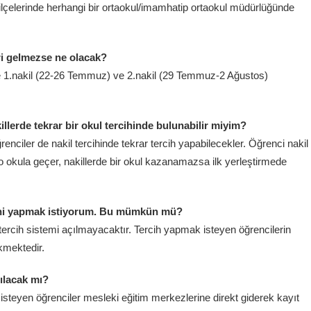
ilçelerinde herhangi bir ortaokul/imamhatip ortaokul müdürlüğünde
ri gelmezse ne olacak?
se 1.nakil (22-26 Temmuz) ve 2.nakil (29 Temmuz-2 Ağustos)
killerde tekrar bir okul tercihinde bulunabilir miyim?
ğrenciler de nakil tercihinde tekrar tercih yapabilecekler. Öğrenci nakil
 o okula geçer, nakillerde bir okul kazanamazsa ilk yerleştirmede
cihi yapmak istiyorum. Bu mümkün mü?
 tercih sistemi açılmayacaktır. Tercih yapmak isteyen öğrencilerin
ekmektedir.
pılacak mı?
isteyen öğrenciler mesleki eğitim merkezlerine direkt giderek kayıt