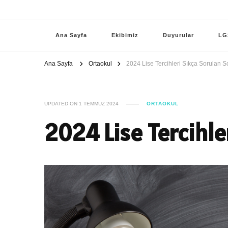
Ana Sayfa
Ekibimiz
Duyurular
LG
Ana Sayfa
Ortaokul
2024 Lise Tercihleri Sıkça Sorulan S
UPDATED ON
1 TEMMUZ 2024
ORTAOKUL
2024 Lise Tercihle