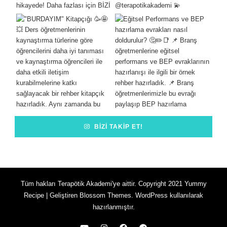
BIZI TAKIP ET!
Tüm hakları Terapötik Akademi'ye aittir. Copyright 2021
Yummy
Recipe | Geliştiren
Blossom Themes
.
WordPress
kullanılarak
hazırlanmıştır.