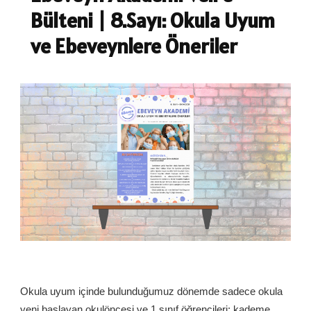
Bülteni | 8.Sayı: Okula Uyum
ve Ebeveynlere Öneriler
Okula uyum içinde bulunduğumuz dönemde sadece okula
yeni başlayan okulöncesi ve 1.sınıf öğrencileri; kademe