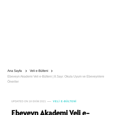
Ana Sayfa
Veli e-Bülteni
Ebeveyn Akademi Veli e-Bülteni | 8.Sayı: Okula Uyum ve Ebeveynlere
Öneriler
UPDATED ON
18 EKIM 2021
VELI E-BÜLTENI
Ebeveyn Akademi Veli e-