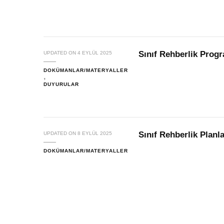
Sınıf Rehberlik Progr
UPDATED ON
4 EYLÜL 2025
DOKÜMANLAR/MATERYALLER
DUYURULAR
Sınıf Rehberlik Planla
UPDATED ON
8 EYLÜL 2025
DOKÜMANLAR/MATERYALLER