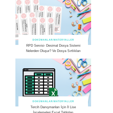
DOKÜMANLAR/MATERYALLER
RPD Servisi- Desimal Dosya Sistemi
Nelerden Oluşur? Ve Dosya Sırtlıkları
DOKÜMANLAR/MATERYALLER
Tercih Danışmanları İçin İl Lise
İncelemeleri Excel Tabloları