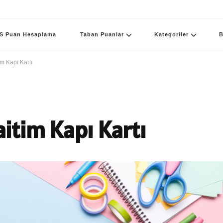
S Puan Hesaplama
Taban Puanlar
Kategoriler
B
m Kapı Kartı
tim Kapı Kartı