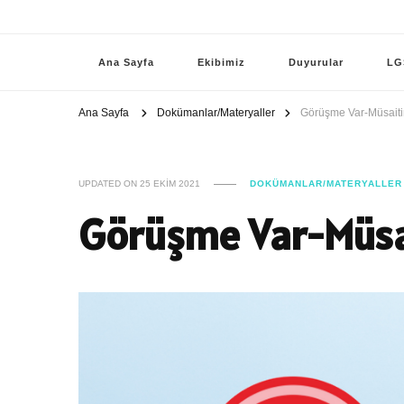
Ana Sayfa
Ekibimiz
Duyurular
LG
Ana Sayfa
Dokümanlar/Materyaller
Görüşme Var-Müsaiti
UPDATED ON
25 EKIM 2021
DOKÜMANLAR/MATERYALLER
Görüşme Var-Müsai