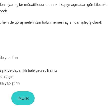
len ziyaretçiler müsaitlik durumunuzu kapıyı açmadan görebilecek.
ecek.
ak hem de görüşmelerinizin bölünmemesi açısından işleyiş olarak
)
lde yazdırın
ık ve dayanıklı hale getirebilirsiniz
rlak açın
za yapıştırın
İNDİR