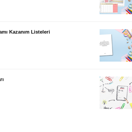
amı Kazanım Listeleri
rı