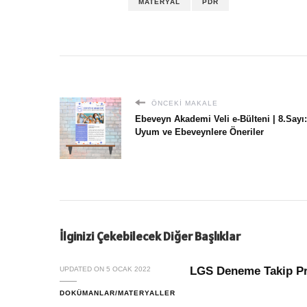
MATERYAL
PDR
ÖNCEKI MAKALE
Ebeveyn Akademi Veli e-Bülteni | 8.Sayı
Uyum ve Ebeveynlere Öneriler
İlginizi Çekebilecek Diğer Başlıklar
LGS Deneme Takip P
UPDATED ON
5 OCAK 2022
DOKÜMANLAR/MATERYALLER