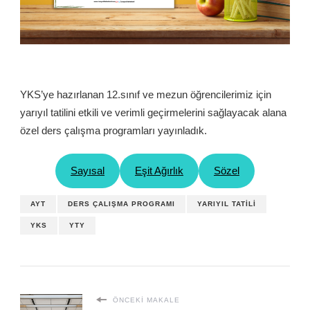
YKS’ye hazırlanan 12.sınıf ve mezun öğrencilerimiz için
yarıyıl tatilini etkili ve verimli geçirmelerini sağlayacak alana
özel ders çalışma programları yayınladık.
Sayısal
Eşit Ağırlık
Sözel
AYT
DERS ÇALIŞMA PROGRAMI
YARIYIL TATILI
YKS
YTY
ÖNCEKI MAKALE