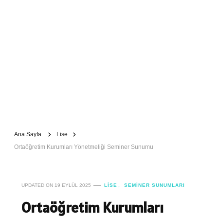
Ana Sayfa
Lise
Ortaöğretim Kurumları Yönetmeliği Seminer Sunumu
UPDATED ON
19 EYLÜL 2025
LISE
SEMINER SUNUMLARI
Ortaöğretim Kurumları